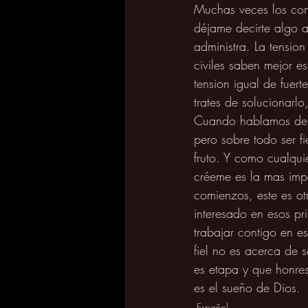
Muchas veces los comi
déjame decirte algo a
administra. La tension
civiles saben mejor es
tension igual de fuer
trates de solucionarlo
Cuando hablamos de co
pero sobre todo ser f
fruto. Y como cualqui
créeme es la mas impo
comienzos, este es ot
interesado en esos pr
trabajar contigo en e
fiel no es acerca de 
es etapa y que honre
es el sueño de Dios.
Español