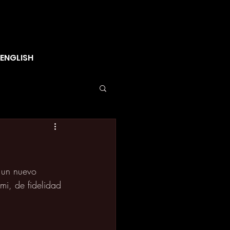
ENGLISH
 un nuevo 
mi, de fidelidad 