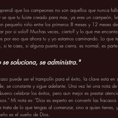
rendí que los campeones no son aquellos que nunca falla
 se que tu fuiste creado para mas, ya eres un campeón, lev
un pequeño niño entre los primeros 8 meses y 12 meses de
r por si solo? Muchas veces, cierto? y lo que me encanta 
s por eso que ahora tu y yo estamos caminando. Lo que te
, si te caes, si alguna puerta se cierra, es normal, es part
 se soluciona, se administra."
caso puede ser el trampolín para el éxito, la clave esta en
de, se constante y sigue adelante. Una vez lei una nota de
ueno celebrar los éxitos, pero aun mejor es prestar atenci
sos." Mi nota es: "Dios es experto en convertir las fracasos
 trata de lo que tengas al comenzar, sino a quien tienes, y 
ueño es el sueño de Dios. 