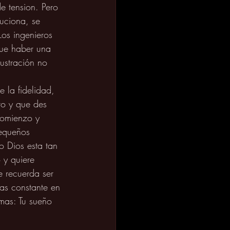
e tension. Pero 
luciona, se 
Los ingenieros 
 que haber una 
ustración no 
 la fidelidad, 
to y que des 
comienzo y 
pequeños 
o Dios esta tan 
 y quiere 
e recuerda ser 
eas constante en 
mas: Tu sueño 