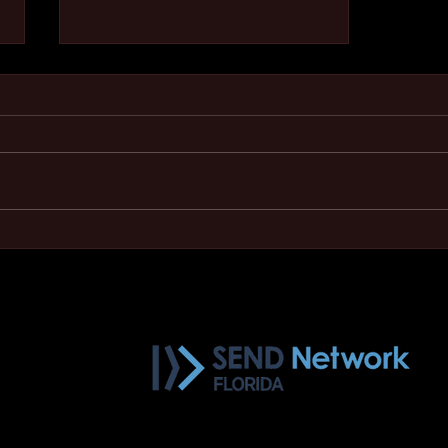
3 Pasos para Comenzar
_______