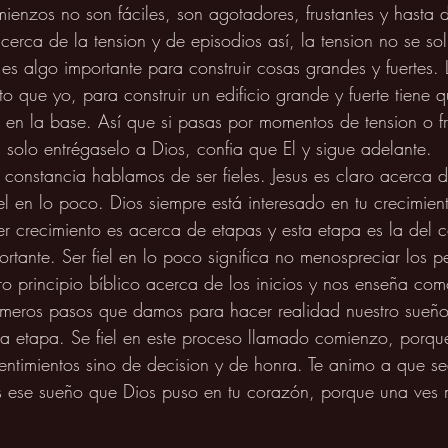
enzos no son fáciles, son agotadores, frustantes y hasta d
cerca de la tension y de episodios así, la tension no se so
 es algo importante para construir cosas grandes y fuertes. 
to que yo, para construir un edificio grande y fuerte tiene
te en la base. Así que si pasas por momentos de tension o fr
, solo entrégaselo a Dios, confia que El y sigue adelante. 
nstancia hablamos de ser fieles. Jesus es claro acerca de
iel en lo poco. Dios siempre está interesado en tu crecimien
er crecimiento es acerca de etapas y esta etapa es la del 
rtante. Ser fiel en lo poco significa no menospreciar los 
ro principio bíblico acerca de los inicios y nos enseña com
imeros pasos que damos para hacer realidad nuestro sueño
sa etapa. Se fiel en este proceso llamado comienzo, porqu
sentimientos sino de decision y de honra. Te animo a que s
s ese sueño que Dios puso en tu corazón, porque una ves 