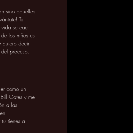
n sino aquellos 
ántate! Tu 
 vida se cae 
de los niños es 
 quiero decir 
e del proceso. 
 ser como un 
 Bill Gates y me 
ón a las 
 en 
tu tienes a 