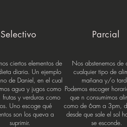
Selectivo
Parcial
os ciertos elementos de
Nos abstenemos de 
dieta diaria. Un ejemplo
cualquier tipo de al
uno de Daniel, en el cual
mañana y/o tard
mos agua y jugos como
Podemos escoger horari
, frutas y verduras como
que n consumimos ali
dos. Uno escoge qué
como de
6am a 3pm, d
ntos son los que
va a
desde que sale el sol h
suprimir.
se esconde.