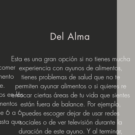
Del Alma
Esta es una gran opción si no tienes mucha
comer
experiencia con ayunos
de alimentos,
imento
tienes problemas de salud que no te
e.
permiten ayunar
alimentos o si quieres re
os en los
enfocar ciertas áreas de tu vida que sientes
mentos
están fuera de balance. Por ejemplo,
e 6 a 6,
puedes escoger dejar de usar redes
asta que
sociales o de ver televisión durante la
duración de este ayuno. Y al
terminar,